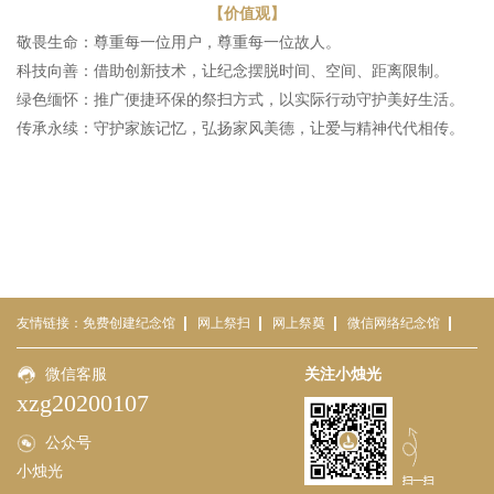
【价值观】‌
敬畏生命：尊重每一位用户，尊重每一位故人。
‌科技向善：借助创新技术，让纪念摆脱时间、空间、距离限制。
‌绿色缅怀：推广便捷环保的祭扫方式，以实际行动守护美好生活。
‌传承永续‌：守护家族记忆，弘扬家风美德，让爱与精神代代相传。
友情链接：
免费创建纪念馆
网上祭扫
网上祭奠
微信网络纪念馆
免费网络祭祀平台
微信客服
小烛光
云祭扫平台
关注小烛光
云祭扫
xzg20200107
公众号
小烛光