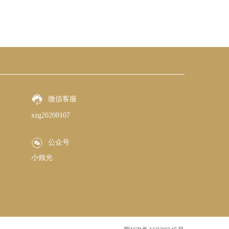
微信客服
xzg20200107
公众号
小烛光