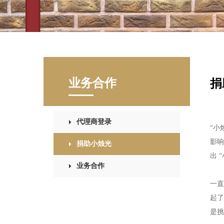
业务合作
捐
代理商登录
“
小
影响
捐助小烛光
出
“
业务合作
一直
起了
是挑