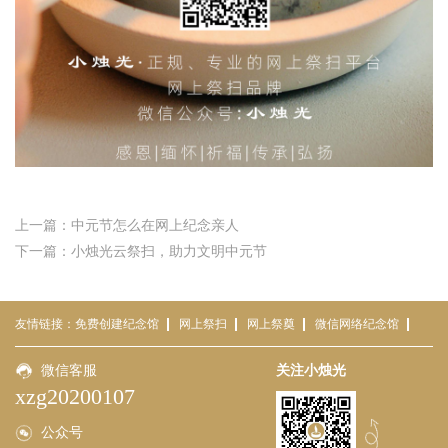
上一篇：中元节怎么在网上纪念亲人
下一篇：小烛光云祭扫，助力文明中元节
友情链接：
免费创建纪念馆
网上祭扫
网上祭奠
微信网络纪念馆
免费网络祭祀平台
微信客服
小烛光
云祭扫平台
关注小烛光
云祭扫
xzg20200107
公众号