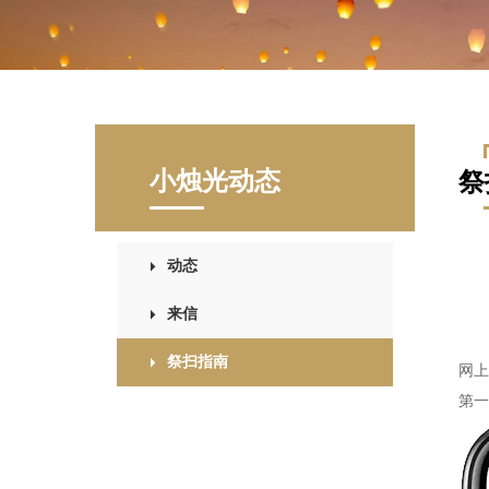
小烛光动态
祭
动态
来信
祭扫指南
网上
第一