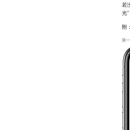
若
光
附
第一