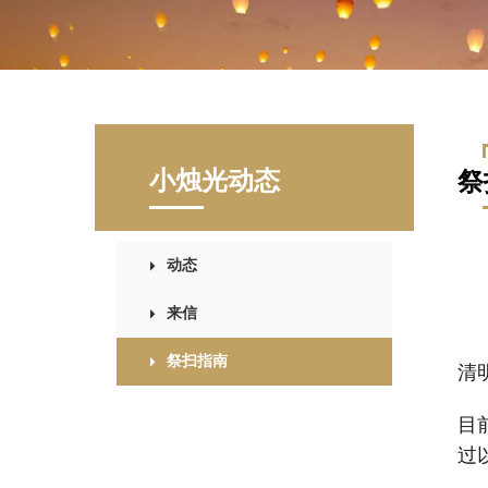
小烛光动态
祭
动态
来信
祭扫指南
清
目
过