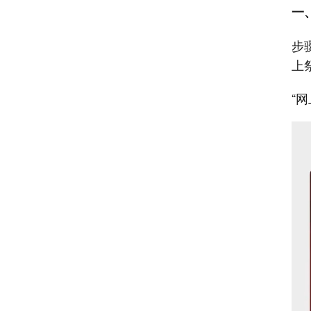
一
步
上
“