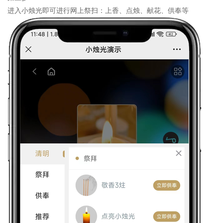
进入小烛光即可进行网上祭扫：上香、点烛、献花、供奉等