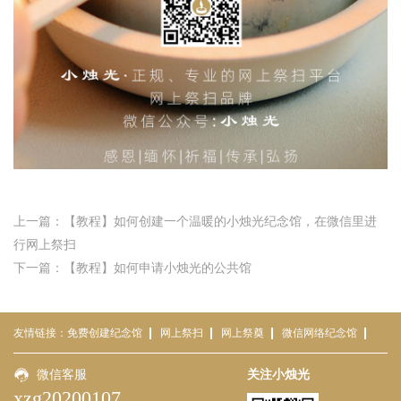
上一篇：【教程】如何创建一个温暖的小烛光纪念馆，在微信里进
行网上祭扫
下一篇：【教程】如何申请小烛光的公共馆
友情链接：
免费创建纪念馆
网上祭扫
网上祭奠
微信网络纪念馆
免费网络祭祀平台
微信客服
小烛光
云祭扫平台
关注小烛光
云祭扫
xzg20200107