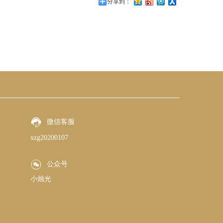
分享到：
微信客服
xzg20200107
公众号
小烛光