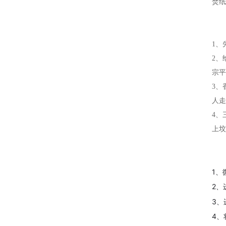
焚纸
1、
2、
宗平
3、
人走
4、
上坟
1、
2、
3、
4、