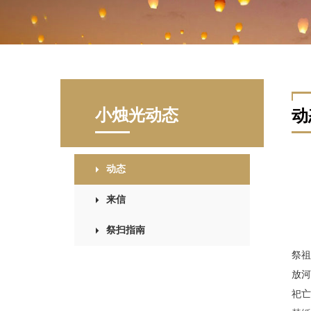
小烛光动态
动
动态
来信
祭扫指南
祭祖
放河
祀亡