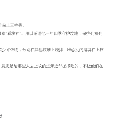
堆前上三柱香。
供奉“看坟神”。用以感谢他一年四季守护坟地，保护列祖列
留少许钱物，分别在其他坟堆上烧掉，唯恐别的鬼魂在上坟
”。意思是给那些人去上坟的远亲近邻抛撒吃的，不让他们在
动