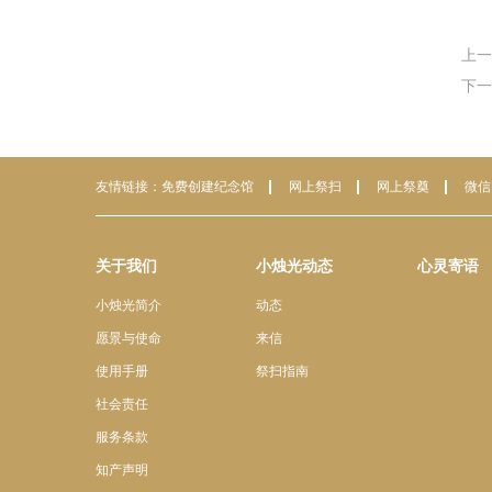
上一
下一
友情链接：
免费创建纪念馆
网上祭扫
网上祭奠
微信
关于我们
小烛光动态
心灵寄语
小烛光简介
动态
愿景与使命
来信
使用手册
祭扫指南
社会责任
服务条款
知产声明