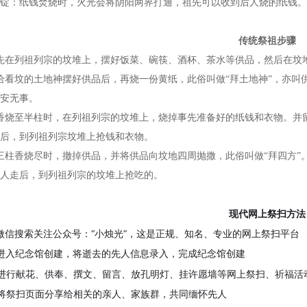
锭：纸钱焚烧时，火光会将阴阳两界打通，祖先可以收到后人烧的纸钱。
传统祭祖步骤
先在列祖列宗的坟堆上，摆好饭菜、碗筷、酒杯、茶水等供品，然后在坟
给看坟的土地神摆好供品后，再烧一份黄纸，此俗叫做“拜土地神”，亦叫
安无事。
香烧至半柱时，在列祖列宗的坟堆上，烧掉事先准备好的纸钱和衣物。并
后，到列祖列宗坟堆上抢钱和衣物。
三柱香烧尽时，撤掉供品，并将供品向坟地四周抛撒，此俗叫做“拜四方
人走后，到列祖列宗的坟堆上抢吃的。
现代网上祭扫方法
微信搜索关注公众号：“小烛光”，这是正规、知名、专业的网上祭扫平台
进入纪念馆创建，将逝去的先人信息录入，完成纪念馆创建
进行献花、供奉、撰文、留言、放孔明灯、挂许愿墙等网上祭扫、祈福活
将祭扫页面分享给相关的亲人、家族群，共同缅怀先人