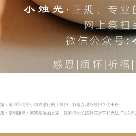
篇：清明节使用小烛光进行网上祭扫，就放弃现场祭扫？使不得
篇：清明随笔：离我很远的是家，还有清明长满野花野草和无法打理的思