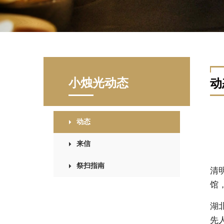
小烛光动态
动
动态
来信
祭扫指南
清
馆
湖
先