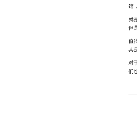
馆
就
但
值
其
对
们